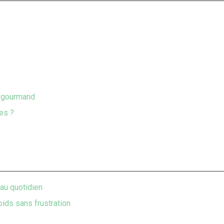
t gourmand
tes ?
au quotidien
oids sans frustration